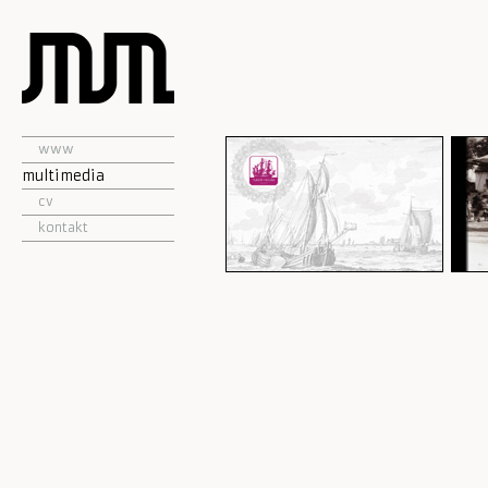
www
multimedia
cv
kontakt